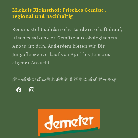
Michels Kleinsthof: Frisches Gemüse,
regional und nachhaltig
Bei uns steht solidarische Landwirtschaft drauf,
frisches saisonales Gemüse aus ökologischem
Anbau ist drin. Außerdem bieten wir Dir
Jungpflanzenverkauf von April bis Juni aus
eigener Anzucht.
🌾🥕🍎🍓🥔🍒🥒🧅🍐🌶🍇🌽🥬🍑🥦🍅🍏🍆🫘🥗🌱🌿
Facebook
Instagram