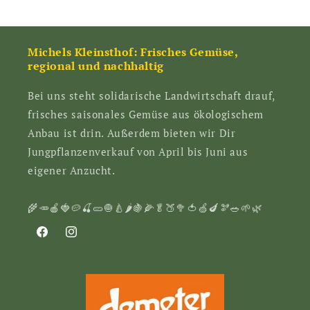
Michels Kleinsthof: Frisches Gemüse,
regional und nachhaltig
Bei uns steht solidarische Landwirtschaft drauf,
frisches saisonales Gemüse aus ökologischem
Anbau ist drin. Außerdem bieten wir Dir
Jungpflanzenverkauf von April bis Juni aus
eigener Anzucht.
🌾🥕🍎🍓🥔🍒🥒🧅🍐🌶🍇🌽🥬🍑🥦🍅🍏🍆🫘🥗🌱🌿
Facebook
Instagram